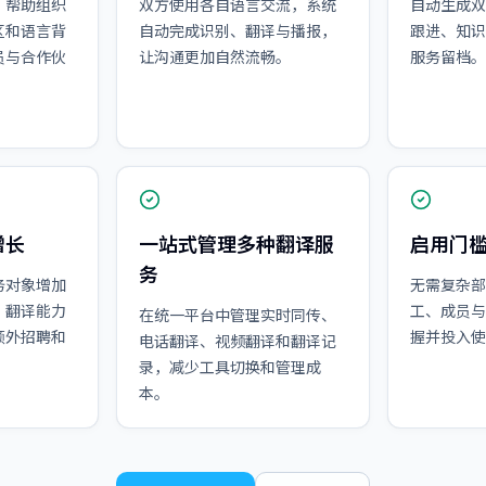
，帮助组织
双方使用各自语言交流，系统
自动生成双
区和语言背
自动完成识别、翻译与播报，
跟进、知识
员与合作伙
让沟通更加自然流畅。
服务留档。
增长
一站式管理多种翻译服
启用门
务
务对象增加
无需复杂部
，翻译能力
工、成员与
在统一平台中管理实时同传、
额外招聘和
握并投入使
电话翻译、视频翻译和翻译记
录，减少工具切换和管理成
本。