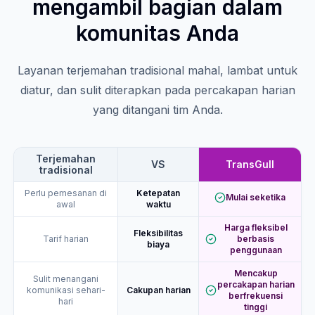
mengambil bagian dalam
komunitas Anda
Layanan terjemahan tradisional mahal, lambat untuk
diatur, dan sulit diterapkan pada percakapan harian
yang ditangani tim Anda.
Terjemahan
VS
TransGull
tradisional
Perlu pemesanan di
Ketepatan
Mulai seketika
awal
waktu
Harga fleksibel
Fleksibilitas
Tarif harian
berbasis
biaya
penggunaan
Mencakup
Sulit menangani
percakapan harian
komunikasi sehari-
Cakupan harian
berfrekuensi
hari
tinggi