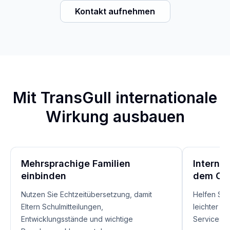
Kontakt aufnehmen
Mit TransGull internationale
Wirkung ausbauen
Mehrsprachige Familien
Interna
einbinden
dem Cam
Nutzen Sie Echtzeitübersetzung, damit
Helfen Sie
Eltern Schulmitteilungen,
leichter a
Entwicklungsstände und wichtige
Services t