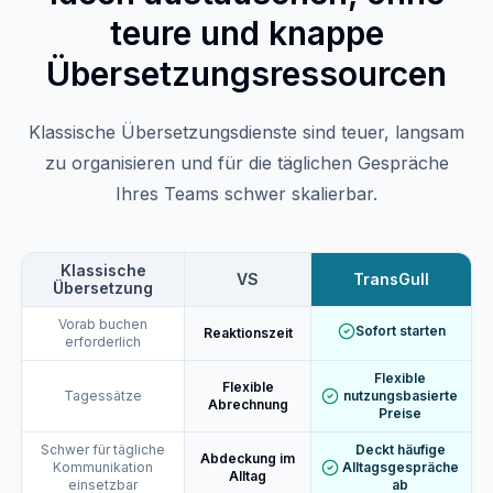
teure und knappe
Übersetzungsressourcen
Klassische Übersetzungsdienste sind teuer, langsam
zu organisieren und für die täglichen Gespräche
Ihres Teams schwer skalierbar.
Klassische
VS
TransGull
Übersetzung
Vorab buchen
Sofort starten
Reaktionszeit
erforderlich
Flexible
Flexible
Tagessätze
nutzungsbasierte
Abrechnung
Preise
Schwer für tägliche
Deckt häufige
Abdeckung im
Kommunikation
Alltagsgespräche
Alltag
einsetzbar
ab