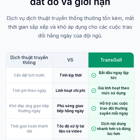
đắt đỏ và giới hạn
Dịch vụ dịch thuật truyền thống thường tốn kém, mất
thời gian sắp xếp và khó áp dụng cho các cuộc trao
đổi hằng ngày của đội ngũ.
Dịch thuật truyền
VS
TransGull
thống
Bắt đầu ngay lập
Cần đặt lịch trước
Tính kịp thời
tức
Giá linh hoạt theo
Tính phí theo ngày
Linh hoạt chi phí
mức sử dụng
Hỗ trợ các cuộc
Khó đáp ứng giao tiếp
Phủ sóng giao
trao đổi thường
thường ngày
tiếp hằng ngày
xuyên mỗi ngày
Dịch nội dung
Thời gian hoàn thành
Tốc độ xử lý tài
nhanh hơn và đúng
dài
liệu và video
lúc hơn