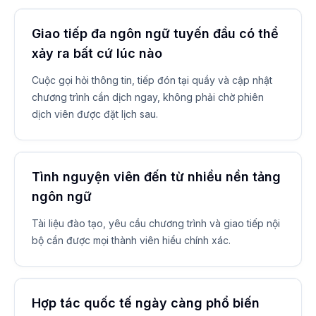
Giao tiếp đa ngôn ngữ tuyến đầu có thể
xảy ra bất cứ lúc nào
Cuộc gọi hỏi thông tin, tiếp đón tại quầy và cập nhật
chương trình cần dịch ngay, không phải chờ phiên
dịch viên được đặt lịch sau.
Tình nguyện viên đến từ nhiều nền tảng
ngôn ngữ
Tài liệu đào tạo, yêu cầu chương trình và giao tiếp nội
bộ cần được mọi thành viên hiểu chính xác.
Hợp tác quốc tế ngày càng phổ biến