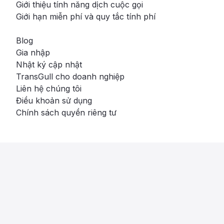
Giới thiệu tính năng dịch cuộc gọi
Giới hạn miễn phí và quy tắc tính phí
Blog
Gia nhập
Nhật ký cập nhật
TransGull cho doanh nghiệp
Liên hệ chúng tôi
Điều khoản sử dụng
Chính sách quyền riêng tư