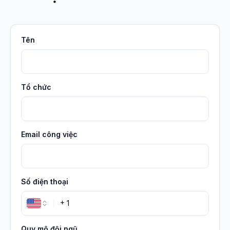
Tên
Tổ chức
Email công việc
Số điện thoại
+
Quy mô đội ngũ