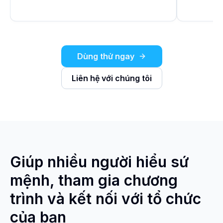
Dùng thử ngay
Liên hệ với chúng tôi
Giúp nhiều người hiểu sứ
mệnh, tham gia chương
trình và kết nối với tổ chức
của bạn