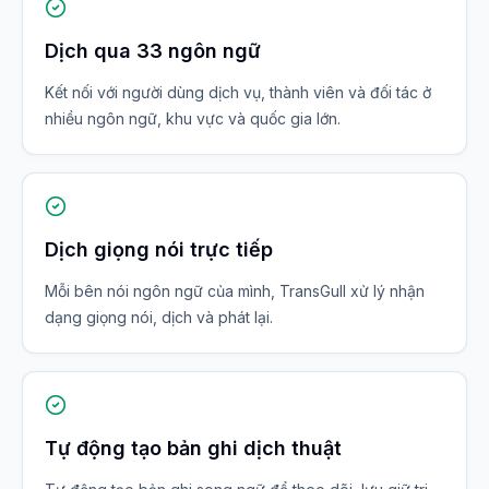
Dịch qua 33 ngôn ngữ
Kết nối với người dùng dịch vụ, thành viên và đối tác ở
nhiều ngôn ngữ, khu vực và quốc gia lớn.
Dịch giọng nói trực tiếp
Mỗi bên nói ngôn ngữ của mình, TransGull xử lý nhận
dạng giọng nói, dịch và phát lại.
Tự động tạo bản ghi dịch thuật