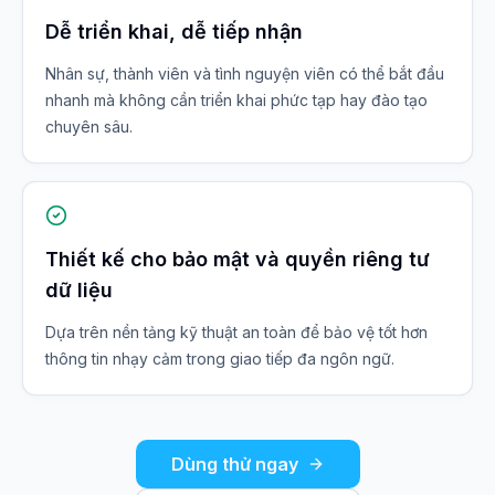
Dễ triển khai, dễ tiếp nhận
Nhân sự, thành viên và tình nguyện viên có thể bắt đầu
nhanh mà không cần triển khai phức tạp hay đào tạo
chuyên sâu.
Thiết kế cho bảo mật và quyền riêng tư
dữ liệu
Dựa trên nền tảng kỹ thuật an toàn để bảo vệ tốt hơn
thông tin nhạy cảm trong giao tiếp đa ngôn ngữ.
Dùng thử ngay