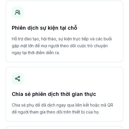
Phiên dịch sự kiện tại chỗ
Hỗ trợ đào tạo, hội thảo, sự kiện trực tiếp và các buổi
gặp mặt lớn để mọi người theo dõi cuộc trò chuyện
ngay tại thời điểm diễn ra.
Chia sẻ phiên dịch thời gian thực
Chia sẻ phụ đề đã dịch ngay qua liên kết hoặc mã QR
để người tham gia theo dõi trên thiết bị của họ.