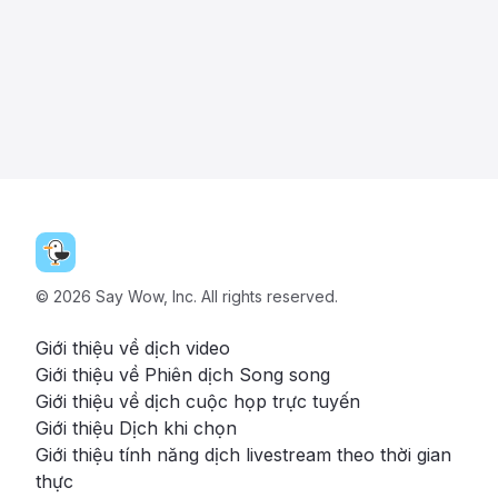
©
2026
Say Wow, Inc. All rights reserved.
Giới thiệu về dịch video
Giới thiệu về Phiên dịch Song song
Giới thiệu về dịch cuộc họp trực tuyến
Giới thiệu Dịch khi chọn
Giới thiệu tính năng dịch livestream theo thời gian
thực