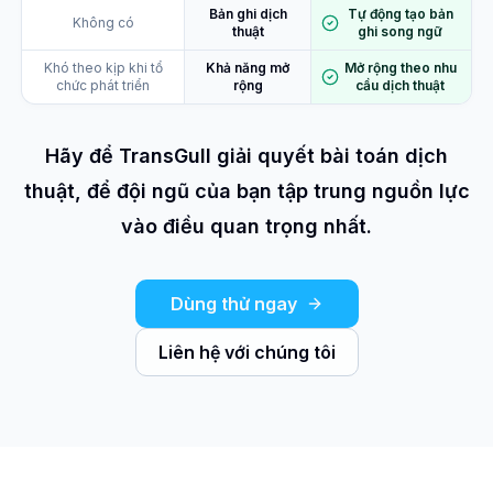
Bản ghi dịch
Tự động tạo bản
Không có
thuật
ghi song ngữ
Khó theo kịp khi tổ
Khả năng mở
Mở rộng theo nhu
chức phát triển
rộng
cầu dịch thuật
Hãy để TransGull giải quyết bài toán dịch
thuật, để đội ngũ của bạn tập trung nguồn lực
vào điều quan trọng nhất.
Dùng thử ngay
Liên hệ với chúng tôi