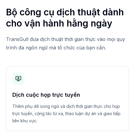
Bộ công cụ dịch thuật dành
cho vận hành hằng ngày
TransGull đưa dịch thuật thời gian thực vào mọi quy
trình đa ngôn ngữ mà tổ chức của bạn cần.
Dịch cuộc họp trực tuyến
Thêm phụ đề song ngữ và dịch thời gian thực cho họp
trực tuyến, cộng tác từ xa, thảo luận dự án và giao tiếp
liên khu vực.